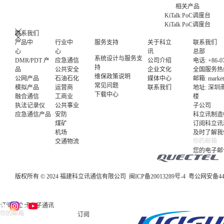
相关产品
KiTalk PoC调度台
KiTalk PoC调度台
联系我们
产品中
行业中
服务支持
关于科立
联系我们
心
心
讯
总部
系统设计与服务支
DMR/PDT 产
应急通信
公司介绍
电话: +86-07
持
品
公共安全
企业文化
全国服务热线电
维保政策说明
公网产品
石油石化
媒体中心
邮箱:
marke
常见问题
模拟产品
运营商
联系我们
地址: 深
下载中心
融合通信
工商业
楼
执法记录仪
公共事业
子公司
应急通信产品
安防
科立讯制造
煤矿
订阅科立讯
机场
及时了解我
交通物流
您的电子邮
版权所有 © 2024 福建科立讯通信有限公司
闽ICP备20013289号-4
粤公网安备4403
订阅科立讯电子通讯
订阅