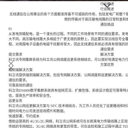
行业概述
行业概述
无线通信在公用事业的各个方面都发挥着不可或缺的作用，包括发电厂和整个
频的传输对于高压输电线路的日常检查和
通信挑战
01
从发电到输配电，是一个漫长的过程。不同的工作场景有不同的通信要求。发
大不同。高压输电线路大多绵延于广袤无垠的原野上，因此要实现沿线信号全
程，对周围电子设备的电磁干扰都非常大，因此无线通信系统必须具有很强的
通信需求
提交需求
解决方案
科立讯专网集群系统与科立讯公网调度巡更系统相结合，可以很好地满足电力
方案优势
端到端解决方案
科立讯提供端到端解决方案，包括专网解决方案、公网调度和巡更解决方案、
通信的要求。
可靠高效的通信
科立讯DS6000数字集群系统具有组网灵活、扩展性强、系统设计稳定可靠等
信，提高生产效率和安全性。
巡更业务
科立讯公网巡更解决方案与 NFC 技术相结合，为工作人员优化了巡更路线和时
随时向电力公司发送现场照片和数据。
快速部署，节约成本
借助运营商的 4G/3G/2G 网络，科立讯公网系统可在长距离电力传输线路上
传统的专网相比，3G/4G 网络具有更宽的带宽，可在巡检和施工过程中通过 T6