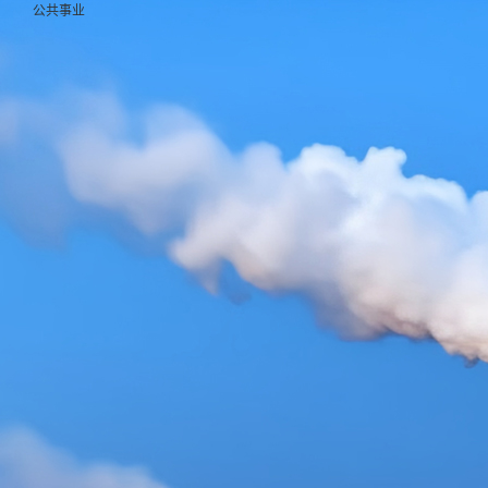
产品中心
公共事业
行业中心
服务支持
产品中心
行业中心
服务支持
合作伙伴
人才发展
关于
合作伙伴
DMR/PDT 产品
应急通信
应急通信产品
公共事业
系统设计与服务支持
伙伴生态
人才理念
企业
人才发展
公网产品
公共安全
安防
维保政策说明
门户系统
加入我们
媒体
关于科立讯
模拟产品
石油石化
煤矿
常见问题
联系
个人中心
退出登录
融合通信
运营商
机场
下载中心
执法记录仪
工商业
交通物流