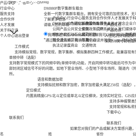
>
>
>
DM880
产品中心
首页
产品中心
行业中心
DM880P数字集群车载台
服务支持
全新一代数字集群车载台，拥有安全可靠的加密技术，无
产品中心
行业中心
服务支持
合作伙伴
人才发展
关于
合作伙伴
了解更多信息
DMR/PDT 产品
应急通信
应急通信产品
公共事业
系统设计与服务支持
伙伴生态
人才理念
企业
人才发展
请输入您的邮箱
产品亮点
公网产品
公共安全
安防
维保政策说明
门户系统
加入我们
媒体
关于科立讯
产品亮点
模拟产品
石油石化
煤矿
常见问题
联系
我同意选择加入Kirisun，我理解我可以随时取消订阅
个人中心
退出登录
人性化的外观设计
*
融合通信
运营商
机场
下载中心
通过提交此表格，我确认我已阅读并同意Kirisun隐私政策和
采用1.8英寸彩色
执法记录仪
工商业
交通物流
工作模式
支持模拟常规、数字常规，数字集群、模拟集群四种工作模式，能兼容现有
单频中转（选配）
支持数字常规模式下的同频中转(单频中转)功能，开启同频中转功能后可作为
部封闭区域信号不好的问题。如地下营业场所、小型地下停车场所、隧道内（
所。
语音和数据加密
支持模拟扰频和数字加密，数字加密最大满足256位（选配）
定位模式
内置高精度GPS/北斗定位或单北斗定位模块，支持实时定位、GI
支持多种报警类
支持常规和私密
下载中心
联系我们
联系我们
如果您对我们的产品或解决方案感兴趣，
名
姓
省份