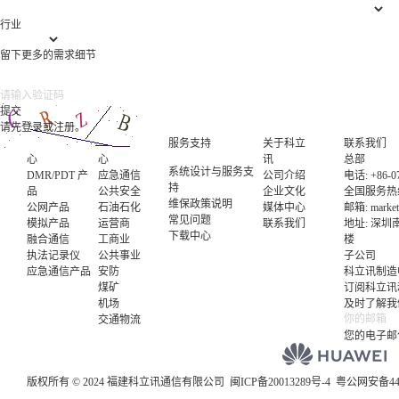
行业
留下更多的需求细节
请先登录或注册。
产品中
行业中
服务支持
关于科立
联系我们
心
心
讯
总部
系统设计与服务支
DMR/PDT 产
应急通信
公司介绍
电话: +86-07
持
品
公共安全
企业文化
全国服务热线电
维保政策说明
公网产品
石油石化
媒体中心
邮箱:
marke
常见问题
模拟产品
运营商
联系我们
地址: 深
下载中心
融合通信
工商业
楼
执法记录仪
公共事业
子公司
应急通信产品
安防
科立讯制造
煤矿
订阅科立讯
机场
及时了解我
交通物流
您的电子邮
版权所有 © 2024 福建科立讯通信有限公司
闽ICP备20013289号-4
粤公网安备4403