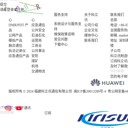
请先登录或注册。
产品中
行业中
服务支持
关于科立
联系我们
心
心
讯
总部
系统设计与服务支
DMR/PDT 产
应急通信
公司介绍
电话: +86-07
持
品
公共安全
企业文化
全国服务热线电
维保政策说明
公网产品
石油石化
媒体中心
邮箱:
marke
常见问题
模拟产品
运营商
联系我们
地址: 深
下载中心
融合通信
工商业
楼
执法记录仪
公共事业
子公司
应急通信产品
安防
科立讯制造
煤矿
订阅科立讯
机场
及时了解我
交通物流
您的电子邮
版权所有 © 2024 福建科立讯通信有限公司
闽ICP备20013289号-4
粤公网安备4403
订阅科立讯电子通讯
订阅