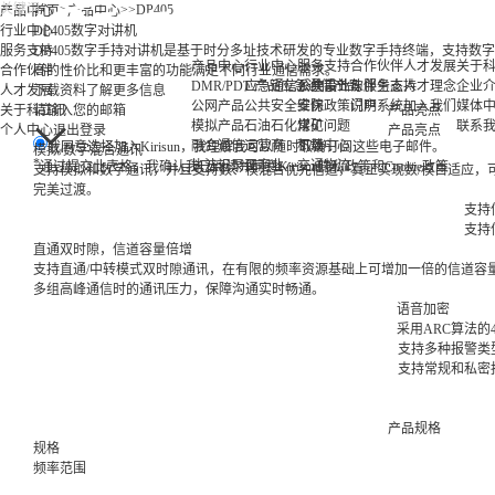
>
>
>
DP405
产品中心
首页
产品中心
行业中心
DP405数字对讲机
服务支持
DP405数字手持对讲机是基于时分多址技术研发的专业数字手持终端，支持数
产品中心
行业中心
服务支持
合作伙伴
人才发展
关于
合作伙伴
高的性价比和更丰富的功能满足不同行业通信需求。
DMR/PDT 产品
应急通信
应急通信产品
公共事业
系统设计与服务支持
伙伴生态
人才理念
企业
人才发展
下载资料
了解更多信息
公网产品
公共安全
安防
维保政策说明
门户系统
加入我们
媒体
关于科立讯
请输入您的邮箱
产品亮点
模拟产品
石油石化
煤矿
常见问题
联系
个人中心
退出登录
产品亮点
融合通信
运营商
机场
下载中心
我同意选择加入Kirisun，我理解我可以随时取消订阅这些电子邮件。
模拟/数字混合通讯
*
执法记录仪
工商业
交通物流
通过提交此表格，我确认我已阅读并同意Kirisun隐私政策和Cookie政策
支持模拟和数字通讯，并且支持数、模混合优先信道，真正实现数/模自适应，
完美过渡。
支持
支持
直通双时隙，信道容量倍增
支持直通/中转模式双时隙通讯，在有限的频率资源基础上可增加一倍的信道容
多组高峰通信时的通讯压力，保障沟通实时畅通。
语音加密
采用ARC算法
支持多种报警类
支持常规和私密
产品规格
规格
频率范围