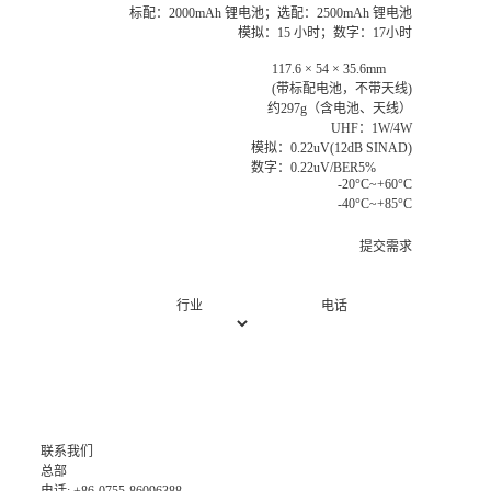
标配：2000mAh 锂电池；选配：2500mAh 锂电池
模拟：15 小时；数字：17小时
117.6 × 54 × 35.6mm
(带标配电池，不带天线)
约297g（含电池、天线）
UHF：1W/4W
模拟：0.22uV(12dB SINAD)
数字：0.22uV/BER5%
-20°C~+60°C
-40°C~+85°C
提交需求
行业
电话
联系我们
总部