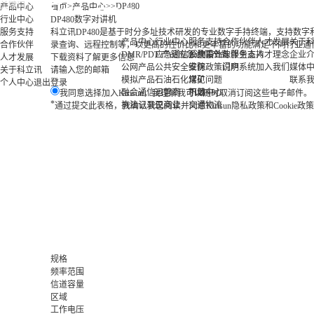
>
>
>
DP480
产品中心
首页
产品中心
行业中心
DP480数字对讲机
服务支持
科立讯DP480是基于时分多址技术研发的专业数字手持终端，支持数
产品中心
行业中心
服务支持
合作伙伴
人才发展
关于
合作伙伴
录查询、远程控制等，以更高的性价比和更丰富的功能满足不同行业通
DMR/PDT 产品
应急通信
应急通信产品
公共事业
系统设计与服务支持
伙伴生态
人才理念
企业
人才发展
下载资料
了解更多信息
公网产品
公共安全
安防
维保政策说明
门户系统
加入我们
媒体
关于科立讯
请输入您的邮箱
模拟产品
石油石化
煤矿
常见问题
联系
个人中心
退出登录
融合通信
运营商
机场
下载中心
我同意选择加入Kirisun，我理解我可以随时取消订阅这些电子邮件。
*
执法记录仪
工商业
交通物流
通过提交此表格，我确认我已阅读并同意Kirisun隐私政策和Cookie政策
规格
频率范围
信道容量
区域
工作电压