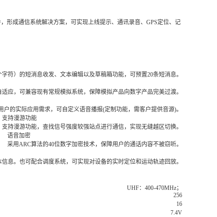
件，形成通信系统解决方案，可实现上线提示、通讯录音、GPS定位、记
300个字符）的短消息收发、文本编辑以及草稿箱功能，可预置20条短消息。
自适应，可兼容现有常规模拟系统，保障模拟产品向数字产品完美过渡。
用户的实际应用需求，可自定义语音播报(定制功能，需客户提供音源)。
支持漫游功能
支持漫游功能，查找信号强度较强站点进行通信，实现无缝越区切换。
语音加密
采用ARC算法的40位数字加密技术，保障用户的通话内容不被窃听。
本信息。也可配合调度系统，可实现对设备的实时定位和运动轨迹回放。
UHF：400-470MHz；
256
16
7.4V