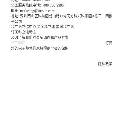
电话: +86-0755-86096388
全国服务热线电话：400-700-9995
邮箱:
marketing@kirisun.com
地址: 深圳南山区科技园朗山路11号同方科兴科学园A栋三、四楼
子公司
科立讯制造中心
英国科立讯
美国科立讯
订阅科立讯动态
及时了解我们的最新动态和产品方案
订阅
您的电子邮件信息将得到严密的保护
隐私政策