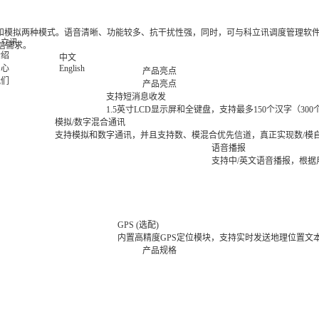
字和模拟两种模式。语音清晰、功能较多、抗干扰性强，同时，可与科立讯调度管理软
科立讯
信需求。
介绍
中文
中心
English
产品亮点
我们
产品亮点
支持短消息收发
1.5英寸LCD显示屏和全键盘，支持最多150个汉字（
模拟/数字混合通讯
支持模拟和数字通讯，并且支持数、模混合优先信道，真正实现数/模
语音播报
支持中/英文语音播报，根据
GPS (选配)
内置高精度GPS定位模块，支持实时发送地理位置文
产品规格