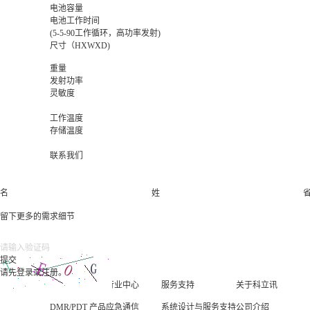
电池容量
电池工作时间
(5-5-90工作循环，高功率发射)
尺寸（HXWXD)
重量
发射功率
灵敏度
工作温度
存储温度
联系我们
名
姓
留下更多的需求细节
请先登录或注册。
产品中心
行业中心
服务支持
关于科立讯
DMR/PDT 产品
应急通信
系统设计与服务支持
公司介绍