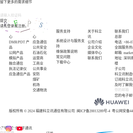
留下更多的需求细节
请先登录或注册。
产品中
行业中
服务支持
关于科立
联系我们
心
心
讯
总部
系统设计与服务支
DMR/PDT 产
应急通信
公司介绍
电话: +86-07
持
品
公共安全
企业文化
全国服务热线电
维保政策说明
公网产品
石油石化
媒体中心
邮箱:
marke
常见问题
模拟产品
运营商
联系我们
地址: 深
下载中心
融合通信
工商业
楼
执法记录仪
公共事业
子公司
应急通信产品
安防
科立讯制造
煤矿
订阅科立讯
机场
及时了解我
交通物流
您的电子邮
版权所有 © 2024 福建科立讯通信有限公司
闽ICP备20013289号-4
粤公网安备4403
订阅科立讯电子通讯