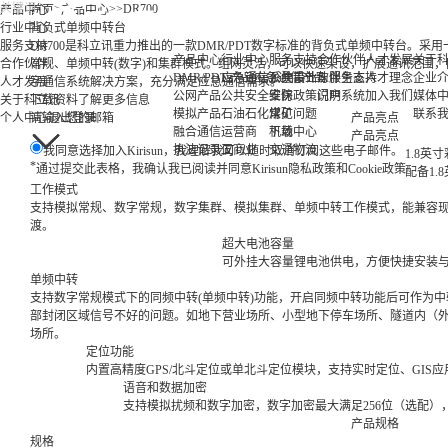
>
>
>
DR700
产品中心
首页
产品中心
行业中心
背负式单频中转台
服务支持
DR700是科立讯重力推出的一款DMR/PDT数字标准的背负式单频中转台。
产品中心
行业中心
服务支持
合作伙伴
人才发展
关于
合作伙伴
常规、单频中转(数字)和集群模式。组网灵活，可以快速架设，扩展通讯范围
DMR/PDT 产品
应急通信
应急通信产品
公共事业
系统设计与服务支持
伙伴生态
人才理念
企业
人才发展
字通信系统解决方案，充分满足应急通信需求。
公网产品
公共安全
安防
维保政策说明
门户系统
加入我们
媒体
关于科立讯
下载资料
了解更多信息
模拟产品
石油石化
煤矿
常见问题
联系
个人中心
请输入您的邮箱
退出登录
产品亮点
融合通信
运营商
机场
下载中心
产品亮点
执法记录仪
工商业
交通物流
我同意选择加入Kirisun，我理解我可以随时取消订阅这些电子邮件。
1.8英
*
通过提交此表格，我确认我已阅读并同意Kirisun隐私政策和Cookie政策
配备1
工作模式
支持模拟常规、数字常规，数字集群、模拟集群、单频中转工作模式，能兼容
渡。
超大电池容量
可外挂大容量锂电池供电，方便快捷安装与更
单频中转
支持数字常规模式下的同频中转(单频中转)功能，开启同频中转功能后可作为
部封闭区域信号不好的问题。如地下营业场所、小型地下停车场所、隧道内（
场所。
定位功能
内置高精度GPS/北斗定位或单北斗定位模块，支持实时定位、GI
语音和数据加密
支持模拟扰频和数字加密，数字加密最大满足256位（选配）
产品规格
规格